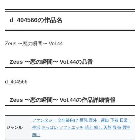
d_404566の作品名
Zeus 〜恋の瞬間〜 Vol.44
Zeus 〜恋の瞬間〜 Vol.44の品番
d_404566
Zeus 〜恋の瞬間〜 Vol.44の作品詳細情報
ファンタジー
全年齢向け
巨乳
野外・露出
下着
日常・
ジャンル
生活
おっぱい
ソフトエッチ
萌え
癒し
天然
専売
男性
向け