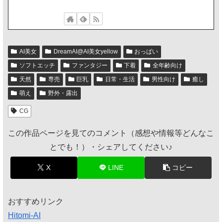
AI美女
DreamAI@AI美女yellow
おっぱい
ソフトエッチ
ファンタジー
下着
全年齢向け
天然
専売
巨乳
日常・生活
男性向け
癒し
萌え
野外・露出
CG
この作品ページを見てのコメント（感想や情報等どんなこ
とでも！）・シェアしてください♪
X
LINE
コピー
おすすめリンク
Hitomi-AI