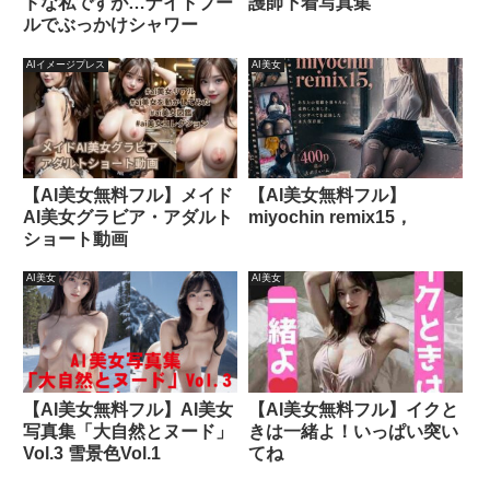
ドな私ですが…ナイトプー
護師下着写真集
ルでぶっかけシャワー
AIイメージプレス
AI美女
【AI美女無料フル】メイド
【AI美女無料フル】
AI美女グラビア・アダルト
miyochin remix15，
ショート動画
AI美女
AI美女
【AI美女無料フル】AI美女
【AI美女無料フル】イクと
写真集「大自然とヌード」
きは一緒よ！いっぱい突い
Vol.3 雪景色Vol.1
てね