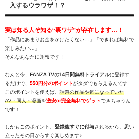
入するウラワザ！？
実は知る人ぞ知る“裏ワザ”が存在します…！
「作品にあまりお金をかけたくない…」「できれば無料で
楽しみたい…」
そんなあなたに朗報です！
なんと今、
FANZA TVの14日間無料トライアル
に登録す
るだけで、
550円分のポイント
がタダでもらえるんです！
このポイントを使えば、
話題の作品や気になっていた
AV・同人・漫画
を
激安or完全無料でゲット
できちゃうん
です！
しかもこのポイント、
登録後すぐに付与
されるから、思い
立ったその日からすぐ楽しめます♪